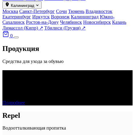
Калининград
Москва
Санкт-Петербург
Сочи
Тюмень
Владивосток
Екатеринбург
Иркутск
Воронеж
Калининград
Южно-
Сахалинск
Ростов-на-Дону
Челябинск
Новосибирск
Казань
Лимассол (Кипр) ↗
Тбилиси (Грузия) ↗
0
Продукция
Средства для ухода за обувью
SOLE FRESH
Чистящее средство
Подробнее
Repel
Водоотталкивающая пропитка