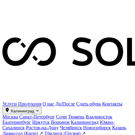
Услуги
Продукция
О нас
До/После
Сдать обувь
Контакты
Калининград
Москва
Санкт-Петербург
Сочи
Тюмень
Владивосток
Екатеринбург
Иркутск
Воронеж
Калининград
Южно-
Сахалинск
Ростов-на-Дону
Челябинск
Новосибирск
Казань
Лимассол (Кипр) ↗
Тбилиси (Грузия) ↗